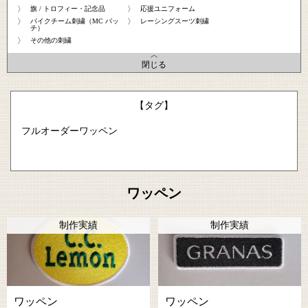
旗 / トロフィー・記念品
応援ユニフォーム
バイクチーム刺繍（MC バッ
レーシングスーツ刺繍
チ）
その他の刺繍
閉じる
【タグ】
フルオーダーワッペン
ワッペン
制作実績
制作実績
ワッペン
ワッペン