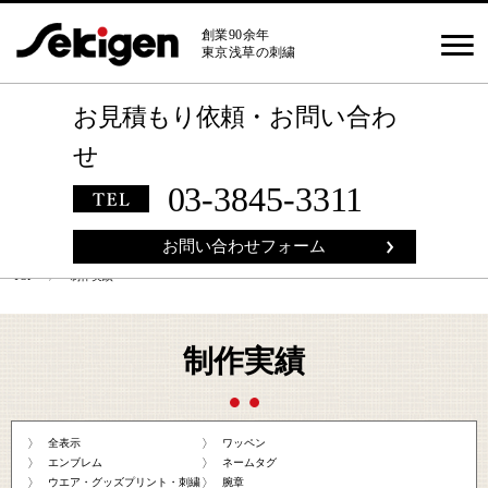
創業90余年
東京浅草の刺繍
お見積もり依頼
・
お問い合わ
せ
03-3845-3311
お問い合わせフォーム
TOP
〉 制作実績
制作実績
全表示
ワッペン
エンブレム
ネームタグ
ウエア・グッズプリント・刺繍
腕章